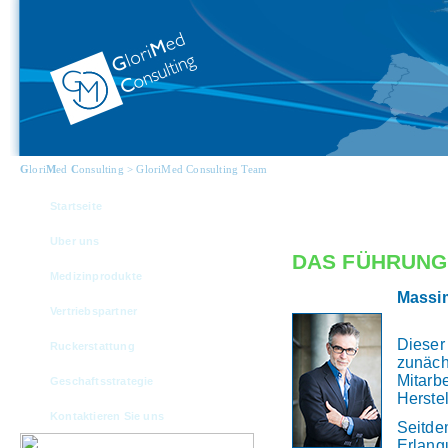
G
lori
M
ed
C
onsulting > GloriMed Consulting Team
Startseite
Uber uns
DAS FÜHRUN
Medizinprodukte
Massim
Vertriebspartner
Dieser
Ruckerstattung
zunäch
Mitar
Geschaftsstrategie
Herste
Kontaktieren Sie uns
Seitde
Erlan