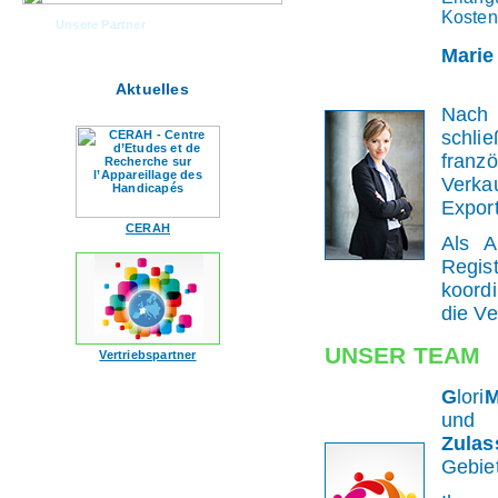
Kosten
Unsere Partner
Marie
Aktuelles
Nach 
schli
fran
Verka
Expor
CERAH
Als A
Regis
koord
die Ve
UNSER TEAM
Vertriebspartner
G
lori
und
Zulas
Gebiet