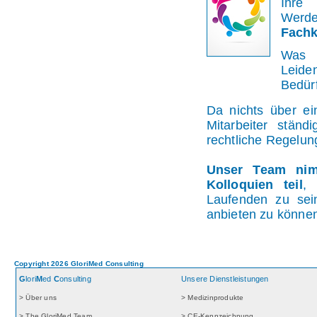
Ihre 
Werde
Fachk
Was 
Leiden
Bedürf
Da nichts über ei
Mitarbeiter ständ
rechtliche Regelun
Unser Team nim
Kolloquien teil
,
Laufenden zu sei
anbieten zu könne
Copyright 2026 GloriMed Consulting
G
lori
M
ed
C
onsulting
Unsere Dienstleistungen
> Über uns
> Medizinprodukte
> The GloriMed Team
> CE-Kennzeichnung