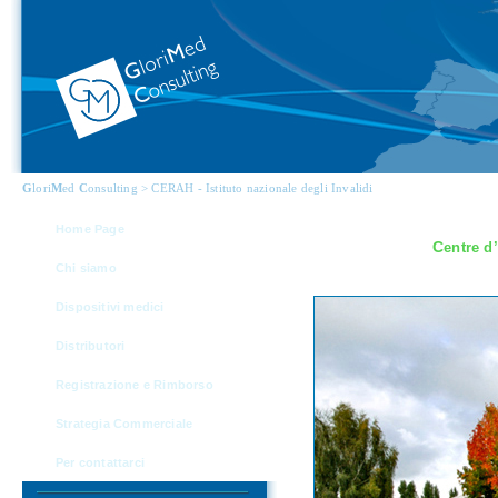
G
lori
M
ed
C
onsulting > CERAH - Istituto nazionale degli Invalidi
Home Page
C
entre d’
Chi siamo
Dispositivi medici
Distributori
Registrazione e Rimborso
Strategia Commerciale
Per contattarci