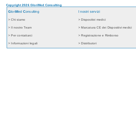
Copyright 2026 GloriMed Consulting
G
lori
M
ed
C
onsulting
I nostri servizi
> Chi siamo
> Dispositivi medici
> Il nostro Team
> Marcatura CE dei Dispositivi medici
> Per contattarci
> Registrazione e Rimborso
> Informazioni legali
> Distributori