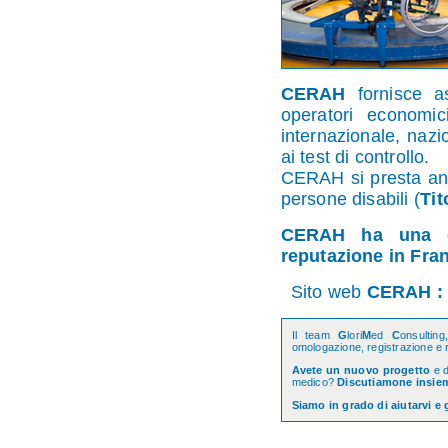
CERAH
fornisce as
operatori economi
internazionale, nazi
ai test di controllo.
CERAH si presta anch
persone disabili (
Tit
CERAH ha una co
reputazione in Fran
Sito web
CERAH 
Il team
G
lori
M
ed
C
onsultin
omologazione, registrazione e r
Avete un nuovo progetto
e d
medico?
Discutiamone insie
Siamo in grado di aiutarvi e 