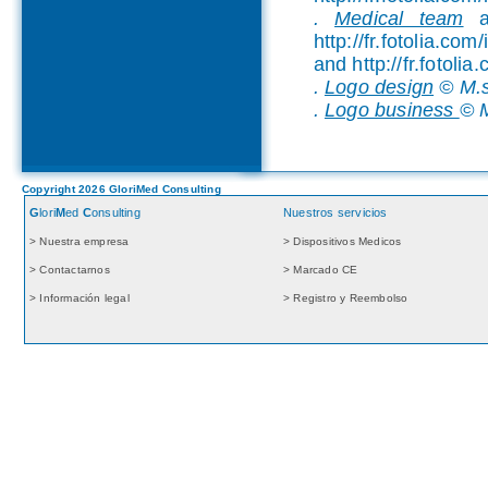
.
Medical team
a
http://fr.fotolia.co
and http://fr.fotoli
.
Logo design
© M.s
.
Logo business
© M
Copyright 2026 GloriMed Consulting
G
lori
M
ed
C
onsulting
Nuestros servicios
> Nuestra empresa
> Dispositivos Medicos
> Contactarnos
> Marcado CE
> Información legal
> Registro y Reembolso