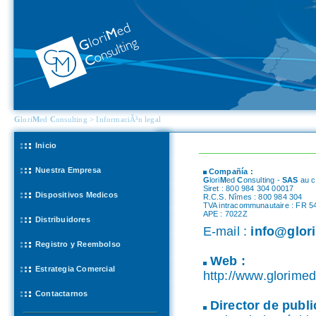
G
lori
M
ed
C
onsulting > InformaciÃ³n legal
Inicio
Nuestra Empresa
Compañía :
G
lori
M
ed
C
onsulting -
SAS
au c
Siret : 800 984 304 00017
Dispositivos Medicos
R.C.S. Nîmes : 800 984 304
TVA intracommunautaire : FR 
APE : 7022Z
Distribuidores
E-mail :
info@glori
Registro y Reembolso
Web :
Estrategia Comercial
http://www.glorimed
Contactarnos
Director de publi