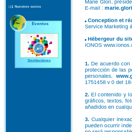
Marie Glori, présid
Nuestros socios
E-mail :
marie.glor
Conception et réa
Eventos
Service Marketing
Hébergeur du sit
IONOS www.ionos
Distribuidores
1.
De acuerdo con l
protección de las p
personales,
www.g
1751458 v 0 del 18
2.
El contenido y l
gráficos, textos, f
añadidos en cualqui
3.
Cualquier inexact
pueden ocurrir ind
no será responsabl