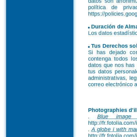
datos son anonimiz
política de pri
https://policies.go
Duración de Alm
Los datos estadíst
Tus Derechos sob
Si has dejado com
contenga todos lo
datos que nos has 
tus datos persona
administrativas, le
correo electrónico a
Photographies d'il
.
Blue image 
http://fr.fotolia.co
.
A globe i with ma
http://fr.fotolia.co