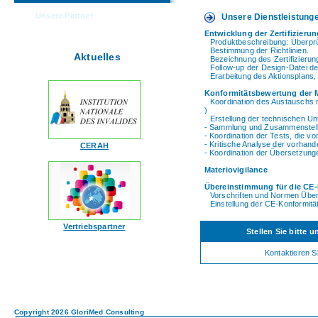
Unsere Partner
Unsere Dienstleistung
Entwicklung der Zertifizierun
Produktbeschreibung: Überprüf
Bestimmung der Richtlinien.
Aktuelles
Bezeichnung des Zertifizierun
Follow-up der Design-Datei de
Erarbeitung des Aktionsplans,
Konformitätsbewertung der 
Koordination des Austauschs m
)
Erstellung der technischen Un
- Sammlung und Zusammenstell
- Koordination der Tests, die v
- Kritische Analyse der vorhand
CERAH
- Koordination der Übersetzung
Materiovigilance
Übereinstimmung für die CE
Vorschriften und Normen Übe
Einstellung der CE-Konformit
Vertriebspartner
Stellen Sie bitte 
Kontaktieren S
Copyright 2026 GloriMed Consulting