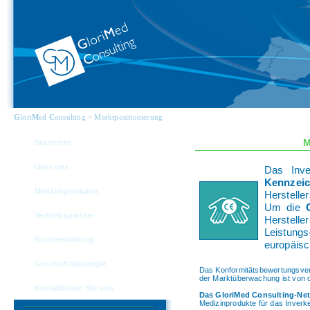
G
lori
M
ed
C
onsulting > Marktpositionierung
M
Startseite
Uber uns
Das Inve
Kennzei
Medizinprodukte
Hersteller
Um die
Vertriebspartner
Herstelle
Leistung
Ruckerstattung
europäisc
Geschaftsstrategie
Das Konformitätsbewertungsverf
der Marktüberwachung ist von d
Kontaktieren Sie uns
Das
G
lori
M
ed
C
onsulting-Ne
Medizinprodukte für das Inverke