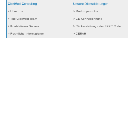
G
lori
M
ed
C
onsulting
Unsere Dienstleistungen
> Über uns
> Medizinprodukte
> The GloriMed Team
> CE-Kennzeichnung
> Kontaktieren Sie uns
> Rückerstattung - der LPPR Code
> Rechtliche Informationen
> CERAH