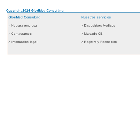
Copyright 2026 GloriMed Consulting
G
lori
M
ed
C
onsulting
Nuestros servicios
> Nuestra empresa
> Dispositivos Medicos
> Contactarnos
> Marcado CE
> Información legal
> Registro y Reembolso