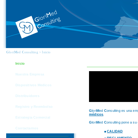
G
lori
M
ed
C
onsulting > Inicio
Inicio
Nuestra Empresa
Dispositivos Medicos
Distribuidores
Registro y Reembolso
G
lori
M
ed
C
onsulting es una em
médicos
.
Estrategia Comercial
G
lori
M
ed
C
onsulting
pone a su d
Contactarnos
CALIDAD
REGLAMENTO