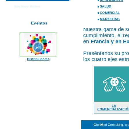
SALUD
Nuestros socios
COMERCIAL
MARKETING
Eventos
Nuestra gama de ser
cumplimiento, el reg
en
Francia y en E
Preséntenos su pro
los cuatro ejes estr
Distribuidores
LA
COMERCIALIZACIÓ
G
lori
M
ed
C
onsulting: u