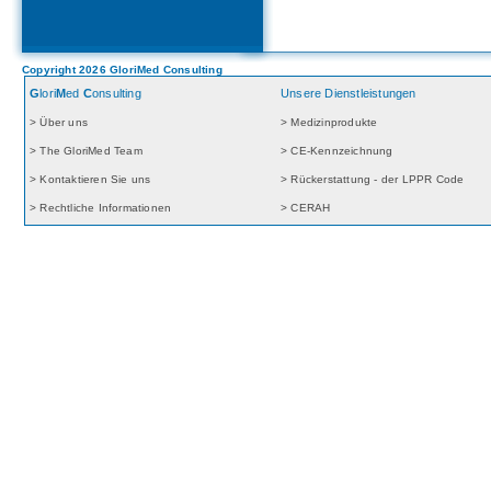
Copyright 2026 GloriMed Consulting
G
lori
M
ed
C
onsulting
Unsere Dienstleistungen
> Über uns
> Medizinprodukte
> The GloriMed Team
> CE-Kennzeichnung
> Kontaktieren Sie uns
> Rückerstattung - der LPPR Code
> Rechtliche Informationen
> CERAH