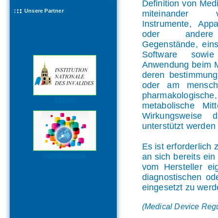
Definition von Medi
Unsere Partner
miteinander 
Instrumente, Appa
oder andere m
Aktuelles
Gegenstände, einsc
Software sowi
Anwendung beim M
deren bestimmung
oder am menschl
pharmakologisc
CERAH
metabolische Mit
Wirkungsweise d
unterstützt werden
Es ist erforderlich
an sich bereits ein
Vertriebspartner
vom Hersteller ei
diagnostischen od
eingesetzt zu werd
(Medical Device Regu