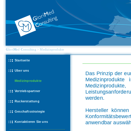
G
lori
M
ed
C
onsulting > Medizinprodukte
Startseite
Uber uns
Das Prinzip der eu
Medizinprodukte 
Medizinprodukte
Medizinproduk
Leistungsanforder
Vertriebspartner
werden.
Ruckerstattung
Hersteller könne
Geschaftsstrategie
Konformitätsbewer
anwendbar auswäh
Kontaktieren Sie uns