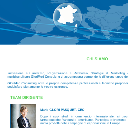
CHI SIAMO
Immissione sul mercato, Registrazione e Rimborso, Strategie di Marketing
multidisciplinare
G
lori
M
ed
C
onsulting vi accompagna seguendo le differenti tappe de
G
lori
M
ed
C
onsulting offre le proprie competenze professionali e tecniche proponend
soddisfare pienamente le vostre esigenze.
TEAM DIRIGENTE
Marie GLORI PASQUET, CEO
Dopo i suoi studi in commercio internazionale, si tro
farmaceutiche francesi e americane. Partecipa attivamente al
nuovi prodotti nelle campagne di esportazione in Europa.