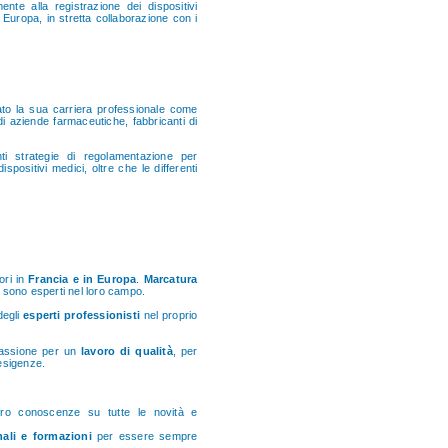
te alla registrazione dei dispositivi
 Europa, in stretta collaborazione con i
iato la sua carriera professionale come
di aziende farmaceutiche, fabbricanti di
enti strategie di regolamentazione per
spositivi medici, oltre che le differenti
ori in
Francia e in Europa
.
Marcatura
tti sono esperti nel loro campo.
degli
esperti professionisti
nel proprio
passione per un
lavoro di qualità
, per
 esigenze.
loro conoscenze su tutte le novità e
nali e formazioni
per essere sempre