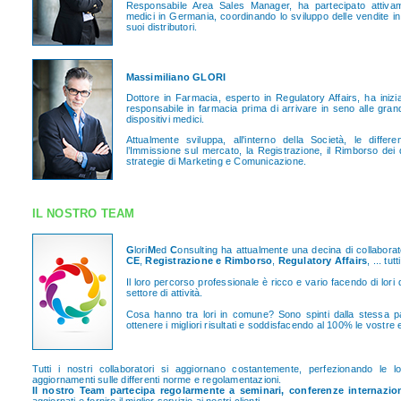
Responsabile Area Sales Manager, ha partecipato attivamen
medici in Germania, coordinando lo sviluppo delle vendite in
suoi distributori.
Massimiliano GLORI
Dottore in Farmacia, esperto in Regulatory Affairs, ha iniz
responsabile in farmacia prima di arrivare in seno alle gran
dispositivi medici.
Attualmente sviluppa, all'interno della Società, le differ
l’Immissione sul mercato, la Registrazione, il Rimborso dei di
strategie di Marketing e Comunicazione.
IL NOSTRO TEAM
G
lori
M
ed
C
onsulting ha attualmente una decina di collaborat
CE
,
Registrazione e Rimborso
,
Regulatory Affairs
, ... tu
Il loro percorso professionale è ricco e vario facendo di lori 
settore di attività.
Cosa hanno tra lori in comune? Sono spinti dalla stessa 
ottenere i migliori risultati e soddisfacendo al 100% le vostre
Tutti i nostri collaboratori si aggiornano costantemente, perfezionando le 
aggiornamenti sulle differenti norme e regolamentazioni.
Il nostro Team partecipa regolarmente a seminari, conferenze internazio