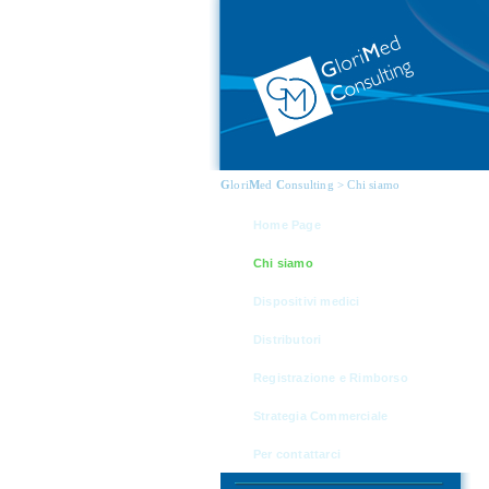
G
lori
M
ed
C
onsulting > Chi siamo
Home Page
Chi siamo
Dispositivi medici
Distributori
Registrazione e Rimborso
Strategia Commerciale
Per contattarci