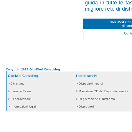
guida in tutte le fa
migliore rete di dist
G
lori
M
ed
C
on
di com
Conta
Copyright 2026 GloriMed Consulting
G
lori
M
ed
C
onsulting
I nostri servizi
> Chi siamo
> Dispositivi medici
> Il nostro Team
> Marcatura CE dei Dispositivi medici
> Per contattarci
> Registrazione e Rimborso
> Informazioni legali
> Distributori