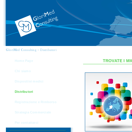
G
lori
M
ed
C
onsulting > Distributori
TROVATE I M
Home Page
Chi siamo
Dispositivi medici
Distributori
Registrazione e Rimborso
Strategia Commerciale
Per contattarci