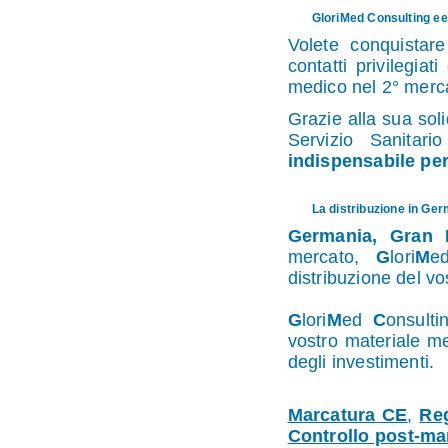
GloriMed Consulting ee 
Volete conquistar
contatti privilegiat
medico nel 2° merc
Grazie alla sua soli
Servizio Sanitari
indispensabile per
La distribuzione in Ger
Germania, Gran B
mercato,
G
lori
M
distribuzione del v
G
lori
M
ed
C
onsulti
vostro materiale m
degli investimenti.
Marcatura CE
,
Reg
Controllo post-ma