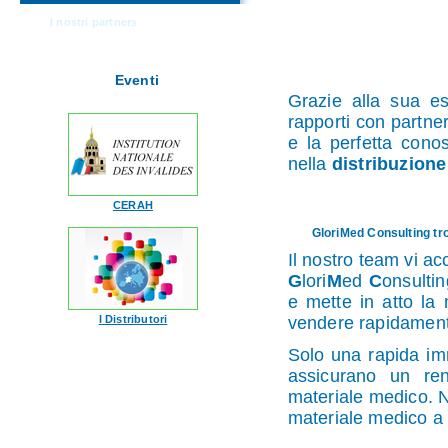
I nostri partners
Eventi
Grazie alla sua es
rapporti con partner
e la perfetta cono
nella
distribuzione
CERAH
GloriMed Consulting trov
Il nostro team vi ac
G
lori
M
ed
C
onsultin
e mette in atto la 
I Distributori
vendere rapidament
Solo una rapida im
assicurano un ren
materiale medico. N
materiale medico 