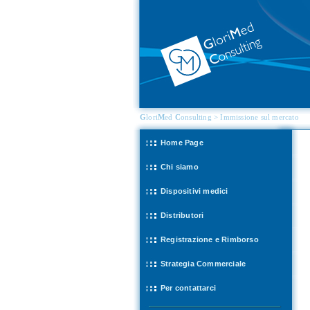
G
lori
M
ed
C
onsulting > Immissione sul mercato
Home Page
Chi siamo
Dispositivi medici
Distributori
Registrazione e Rimborso
Strategia Commerciale
Per contattarci