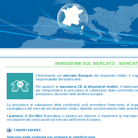
IMMISSIONE SUL MERCATO - MARCA
L'immissione sul
mercato Europeo
dei dispositivi medici è sog
responsabilità del fabbricante.
Per apporre la
marcatura CE ai dispositivi medici
, il fabbrica
per intraprendere la procedura di valutazione della conformità sec
prestazioni, descritte nelle direttive europee.
La procedura di valutazione della conformità, può prevedere l'intervento di organi
sorveglianza del mercato dei dispositivi medici, dipende esclusivamente dalle autorit
I partners
di
G
lori
M
ed
C
onsulting vi aiutano ad ottenere e mantenere la marcatura
circolazione dei vostri ausili sul mercato dell'Unione Europea.
I nostri servizi:
Sviluppo della strategia per ottenere la certificazione