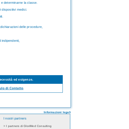
o e determinarne la classe.
 dispositivi medici.
li.
(dichiarazioni delle procedure,
 indipendenti,
necessità ed esigenze
.
lo di Contatto
.
Informazioni legali
I nostri partners
> I partners di GloriMed Consulting