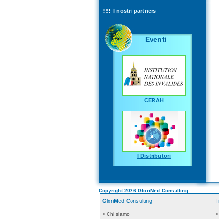
I nostri partners
Eventi
CERAH
I Distributori
Copyright 2026 GloriMed Consulting
G
lori
M
ed
C
onsulting
I
> Chi siamo
>