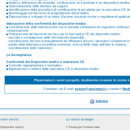
Analisi e definizione del prodotto: verificazione se il prodotto è un dispositivo medic
Determinazione delle direttive da seguire.
Identificazione della procedura di certificazione la più adatta per la marcatura CE dei
Monitoraggio del fascicolo di progettazione del prodotto.
Elaborazione e sviluppo di un piano d'azione secondo norme e regolamenti applicabi
Valutazione della conformità dei dispositivi medici
Coordinazione delle interlocuzioni con le autorità competenti ed organismi notificati 
comunicazioni).
Preparazione del fascicolo tecnico per la marcatura CE dei dispositivi medici:
- raccolta e compilazione delle informazioni disponibili,
- coordinazione dei test eventualmente da effettuare presso i laboratori competenti ed
- analisi della letteratura scientifica esistente, ricerca dello stato dell’arte in materia,
- coordinazione delle traduzioni.
La Sorveglianza
Conformità dei Dispositivi medici e marcatura CE
Controllo regolamentare e normativo.
Applicazione e rettifica della marcatura CE ai dispositivi medici.
Presentateci i vostri progetti, studieremo insieme le vostre 
Contattaci via E-mail:
export@glorimed.fr
o tramite il
Modu
Indietro
 nostri servizi
Le nostre strategie
 Dispositivi medici
> Strategia Commerciale