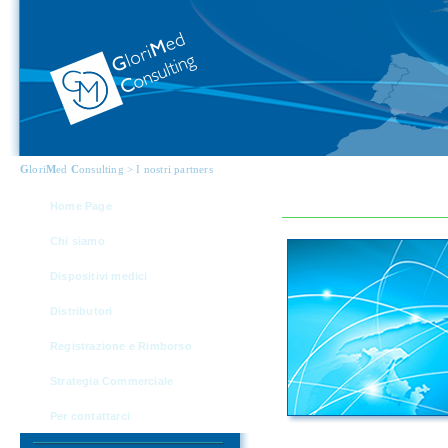
G
lori
M
ed
C
onsulting > I nostri partners
Home Page
Chi siamo
Dispositivi medici
Distributori
Registrazione e Rimborso
Strategia Commerciale
Per contattarci