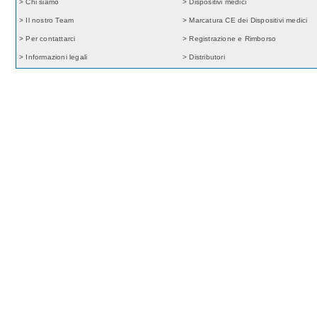
> Chi siamo
> Dispositivi medici
> Il nostro Team
> Marcatura CE dei Dispositivi medici
> Per contattarci
> Registrazione e Rimborso
> Informazioni legali
> Distributori