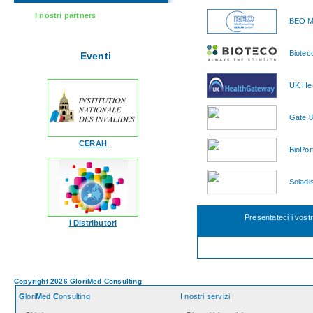
I nostri partners
BEO M
Biotec
Eventi
UK He
Gate 8
CERAH
BioPor
Soladis
Presentateci i vost
I Distributori
Copyright 2026 GloriMed Consulting
G
lori
M
ed
C
onsulting
I nostri servizi