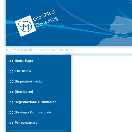
G
lori
M
ed
C
onsulting > Accesso non autorizzato
Home Page
Chi siamo
Dispositivi medici
Distributori
Registrazione e Rimborso
Strategia Commerciale
Per contattarci