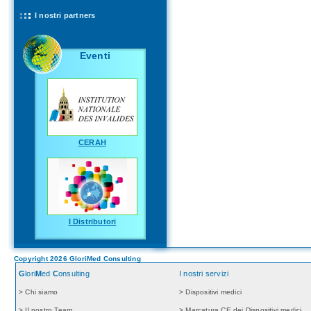
I nostri partners
Eventi
CERAH
I Distributori
Copyright 2026 GloriMed Consulting
G
lori
M
ed
C
onsulting
I nostri servizi
> Chi siamo
> Dispositivi medici
> Il nostro Team
> Marcatura CE dei Dispositivi medici